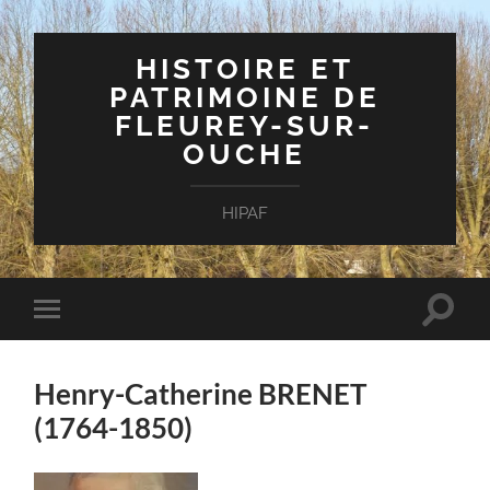
HISTOIRE ET
PATRIMOINE DE
FLEUREY-SUR-
OUCHE
HIPAF
Toggle
Toggle
search
mobile
field
menu
Henry-Catherine BRENET
(1764-1850)