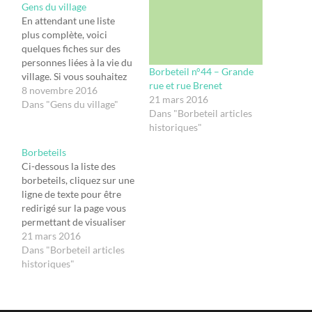
Gens du village
En attendant une liste
plus complète, voici
quelques fiches sur des
personnes liées à la vie du
Borbeteil n°44 – Grande
village. Si vous souhaitez
rue et rue Brenet
apporter des
8 novembre 2016
21 mars 2016
compléments
Dans "Gens du village"
Dans "Borbeteil articles
d'information ou
historiques"
proposer une nouvelle
personne, contacter
Borbeteils
asshipaf@gmail.com.
Ci-dessous la liste des
Louis Aguste Adelon
borbeteils, cliquez sur une
(1815-1868) Louis Marie
ligne de texte pour être
Nicolas d'ARLAY (1713-
redirigé sur la page vous
1789) Fernand BOIGET
permettant de visualiser
(1907-2006) Nicolas
les borbeteils : Borbeteil
21 mars 2016
BOURDICAUD (1792-
n°1 – Si Fleurey m’était
Dans "Borbeteil articles
1859) Henri BRANGET
conté Borbeteil n°3 –
historiques"
(1872-1960)…
Fleurey de son origine à
l’époque galloromaine
Borbeteil n°4 – Les trois