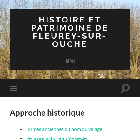
HISTOIRE ET
PATRIMOINE DE
FLEUREY-SUR-
OUCHE
HIPAF
Toggle
Toggle
search
mobile
field
menu
Approche historique
Formes anciennes du nom du village
De la préhistoire au Ve siècle