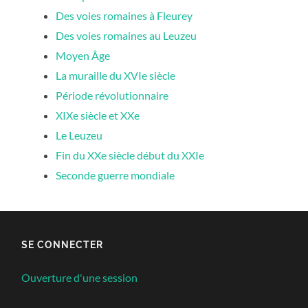
Des voies romaines à Fleurey
Des voies romaines au Leuzeu
Moyen Âge
La muraille du XVIe siècle
Période révolutionnaire
XIXe siècle et XXe
Le Leuzeu
Fin du XXe siècle début du XXIe
Seconde guerre mondiale
SE CONNECTER
Ouverture d'une session