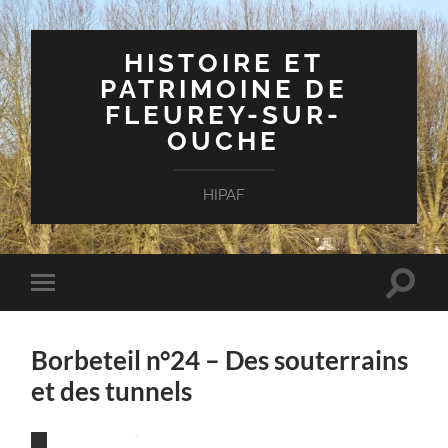
HISTOIRE ET
PATRIMOINE DE
FLEUREY-SUR-
OUCHE
HIPAF
Toggle
Toggle
search
mobile
field
menu
Borbeteil n°24 – Des souterrains
et des tunnels