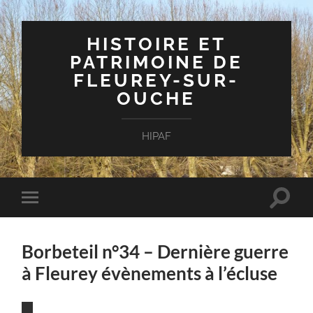
HISTOIRE ET
PATRIMOINE DE
FLEUREY-SUR-
OUCHE
HIPAF
Toggle
Toggle
search
mobile
field
menu
Borbeteil n°34 – Dernière guerre
à Fleurey évènements à l’écluse