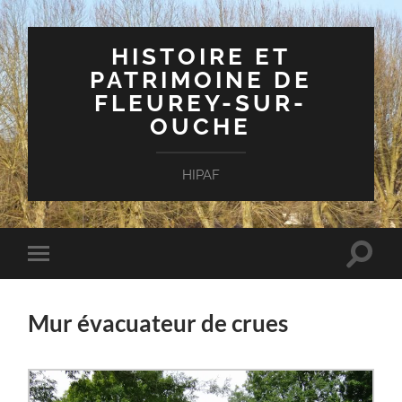
HISTOIRE ET
PATRIMOINE DE
FLEUREY-SUR-
OUCHE
HIPAF
Toggle
Toggle
search
mobile
field
menu
Mur évacuateur de crues