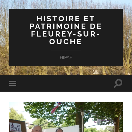
HISTOIRE ET
PATRIMOINE DE
FLEUREY-SUR-
OUCHE
HIPAF
Toggle
Toggle
search
mobile
field
menu