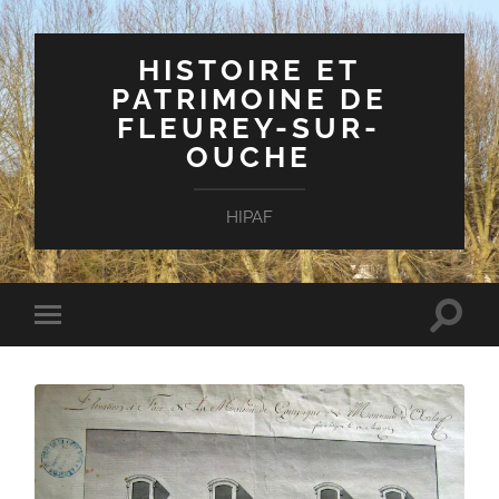
HISTOIRE ET
PATRIMOINE DE
FLEUREY-SUR-
OUCHE
HIPAF
Toggle
Toggle
search
mobile
field
menu