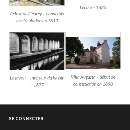
L’école – 1833
Ecluse de Fleurey – canal mis
en circulation en 1813
Villa Augusta – début de
Le lavoir – Intérieur du bassin
construction en 1890
– 1877
SE CONNECTER