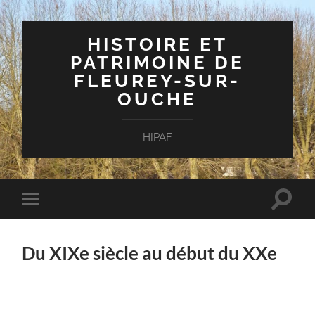
HISTOIRE ET
PATRIMOINE DE
FLEUREY-SUR-
OUCHE
HIPAF
Toggle
Toggle
search
mobile
field
menu
Du XIXe siècle au début du XXe