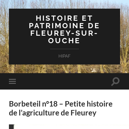
HISTOIRE ET
PATRIMOINE DE
FLEUREY-SUR-
OUCHE
HIPAF
Toggle
Toggle
search
mobile
field
menu
Borbeteil n°18 – Petite histoire
de l’agriculture de Fleurey