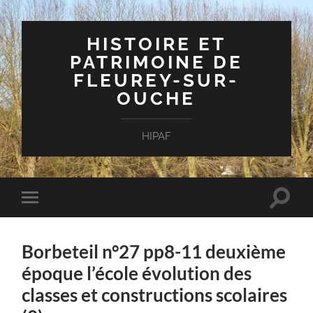
HISTOIRE ET
PATRIMOINE DE
FLEUREY-SUR-
OUCHE
HIPAF
Toggle
Toggle
search
mobile
field
menu
Borbeteil n°27 pp8-11 deuxième
époque l’école évolution des
classes et constructions scolaires