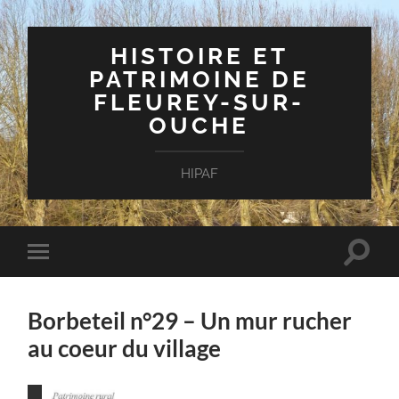
HISTOIRE ET
PATRIMOINE DE
FLEUREY-SUR-
OUCHE
HIPAF
Toggle
Toggle
search
mobile
field
menu
Borbeteil n°29 – Un mur rucher
au coeur du village