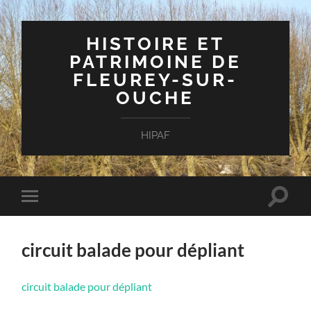
HISTOIRE ET
PATRIMOINE DE
FLEUREY-SUR-
OUCHE
HIPAF
Toggle
Toggle
search
mobile
field
menu
circuit balade pour dépliant
circuit balade pour dépliant