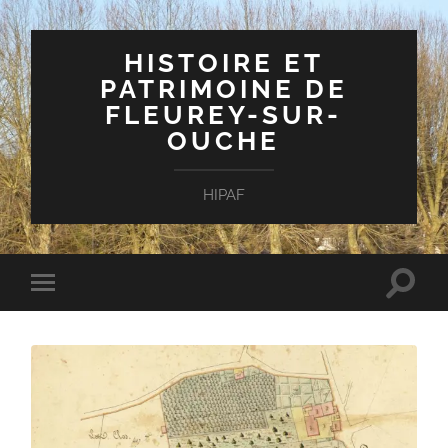
HISTOIRE ET
PATRIMOINE DE
FLEUREY-SUR-
OUCHE
HIPAF
Toggle
Toggle
search
mobile
field
menu