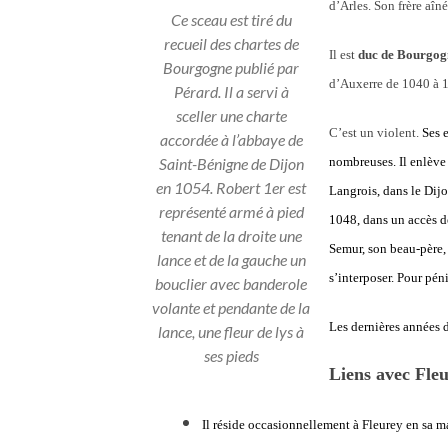
d’Arles. Son frère aîné
Ce sceau est tiré du
recueil des chartes de
Il est
duc de Bourgog
Bourgogne publié par
d’Auxerre de 1040 à 
Pérard. Il a servi à
sceller une charte
C’est un violent.
Ses 
accordée à l’abbaye de
nombreuses. Il enlève l
Saint-Bénigne de Dijon
en 1054. Robert 1er est
Langrois, dans le Dijo
représenté armé à pied
1048, dans un accès de
tenant de la droite une
Semur, son beau-père, 
lance et de la gauche un
s’interposer. Pour pén
bouclier avec banderole
volante et pendante de la
Les dernières années d
lance, une fleur de lys à
ses pieds
Liens avec Fle
Il réside occasionnellement à Fleurey en sa ma