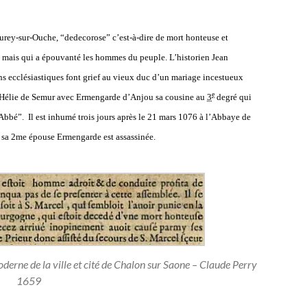
eurey-sur-Ouche, “dedecorose” c’est-à-dire de mort honteuse et
l mais qui a épouvanté les hommes du peuple. L’historien Jean
iens ecclésiastiques font grief au vieux duc d’un mariage incestueux
e
se Hélie de Semur avec Ermengarde d’Anjou sa cousine au
3
degré qui
’Abbé”.
Il est inhumé trois jours après le 21 mars 1076 à l’Abbaye de
 s
a 2me épouse Ermengarde
est assassinée.
moderne de la ville et cité de Chalon sur Saone – Claude Perry
1659