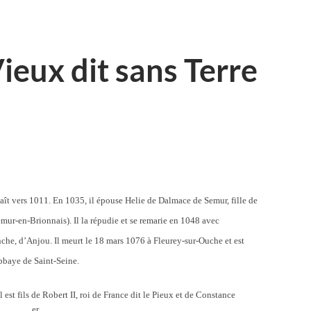
ieux dit sans Terre
naît vers 1011.
En 1035, il épouse Helie de Dalmace de Semur, fille de
ur-en-Brionnais). Il la répudie et se remarie en 1048 avec
nche, d’Anjou.
Il meurt le 18 mars 1076 à Fleurey-sur-Ouche et est
bbaye de Saint-Seine.
l est fils de Robert II, roi de France dit le Pieux et de Constance
er