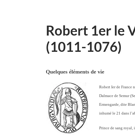
Robert 1er le V
(1011-1076)
Quelques éléments de vie
Robert Ier de France 
Dalmace de Semur (Sem
Ermengarde, dite Bla
inhumé le 21 dans l’a
Prince de sang royal, i