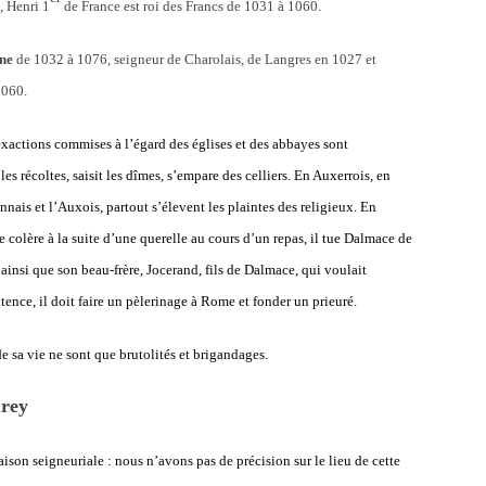
, Henri 1
de France est roi des Francs de 1031 à 1060.
ne
de 1032 à 1076, seigneur de Charolais, de Langres en 1027 et
1060.
exactions commises à l’égard des églises et des abbayes sont
es récoltes, saisit les dîmes, s’empare des celliers. En Auxerrois, en
nnais et l’Auxois, partout s’élevent les plaintes des religieux. En
 colère à la suite d’une querelle au cours d’un repas, il tue Dalmace de
ainsi que son beau-frère, Jocerand, fils de Dalmace, qui voulait
itence, il doit faire un pèlerinage à Rome et fonder un prieuré.
e sa vie ne sont que brutolités et brigandages.
urey
ison seigneuriale : nous n’avons pas de précision sur le lieu de cette