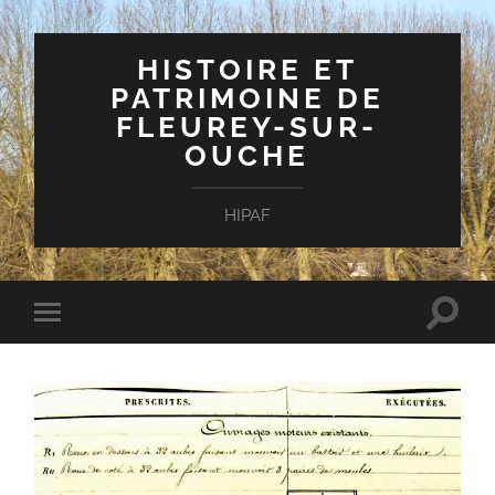
HISTOIRE ET
PATRIMOINE DE
FLEUREY-SUR-
OUCHE
HIPAF
Toggle
Toggle
search
mobile
field
menu