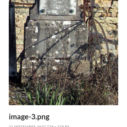
image-3.png
21 SEPTEMBRE 2020
779
x
779 PX