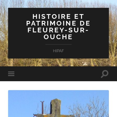
HISTOIRE ET
PATRIMOINE DE
FLEUREY-SUR-
OUCHE
HIPAF
Toggle
Toggle
search
mobile
field
menu