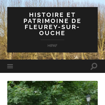
HISTOIRE ET
PATRIMOINE DE
FLEUREY-SUR-
OUCHE
HIPAF
Toggle
Toggle
search
mobile
field
menu