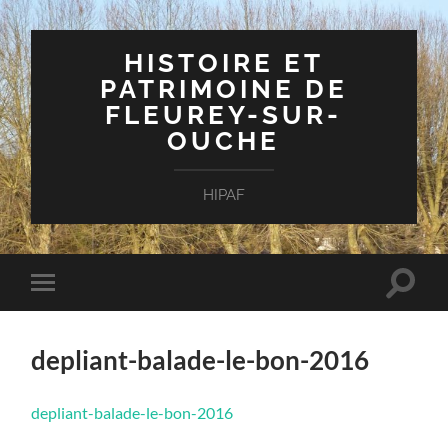
HISTOIRE ET
PATRIMOINE DE
FLEUREY-SUR-
OUCHE
HIPAF
Toggle
Toggle
search
mobile
field
menu
depliant-balade-le-bon-2016
depliant-balade-le-bon-2016