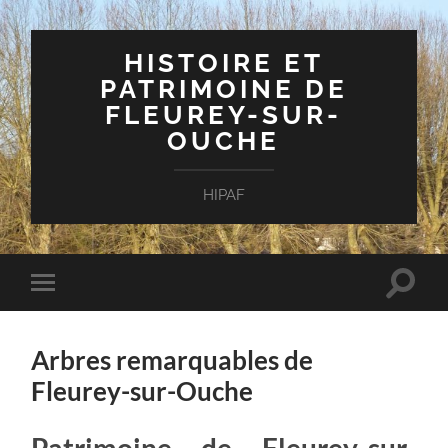
HISTOIRE ET
PATRIMOINE DE
FLEUREY-SUR-
OUCHE
HIPAF
Toggle
Toggle
search
mobile
field
menu
Arbres remarquables de
Fleurey-sur-Ouche
Patrimoine de Fleurey-sur-