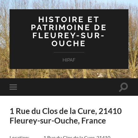
HISTOIRE ET
PATRIMOINE DE
FLEUREY-SUR-
OUCHE
HIPAF
Toggle
Toggle
search
mobile
field
menu
1 Rue du Clos de la Cure, 21410
Fleurey-sur-Ouche, France
Location:
1 Rue du Clos de la Cure, 21410