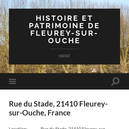
HISTOIRE ET
PATRIMOINE DE
FLEUREY-SUR-
OUCHE
HIPAF
Toggle
Toggle
search
mobile
field
menu
Rue du Stade, 21410 Fleurey-
sur-Ouche, France
Location:
Rue du Stade, 21410 Fleurey-sur-