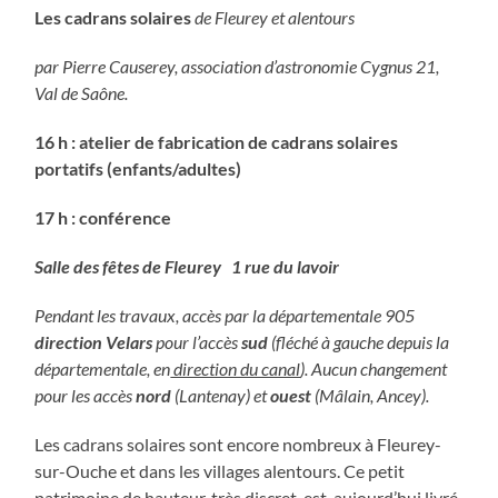
Les cadrans solaires
de Fleurey et alentours
par Pierre Causerey, association d’astronomie Cygnus 21,
Val de Saône.
16 h : atelier de fabrication de cadrans solaires
portatifs (enfants/adultes)
17 h : conférence
Salle des fêtes de Fleurey 1 rue du lavoir
Pendant les travaux, accès par la départementale 905
direction Velars
pour l’accès
sud
(fléché à gauche depuis la
départementale, en
direction du canal
). Aucun changement
pour les accès
nord
(Lantenay) et
ouest
(Mâlain, Ancey).
Les cadrans solaires sont encore nombreux à Fleurey-
sur-Ouche et dans les villages alentours. Ce petit
patrimoine de hauteur, très discret, est aujourd’hui livré