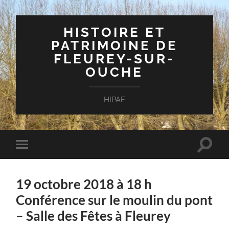
HISTOIRE ET
PATRIMOINE DE
FLEUREY-SUR-
OUCHE
HIPAF
Toggle
Toggle
search
mobile
field
menu
19 octobre 2018 à 18 h
Conférence sur le moulin du pont
– Salle des Fêtes à Fleurey