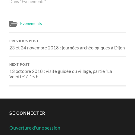
village, le samedi 3 mars
Dans "Evenements"
2018, de 15 à 18 heures.
Le parcours historique
permet une découverte
Evenements
du village de la
Préhistoire à nos jours ;
des plaques informatives
PREVIOUS POST
à chaque étape…
23 et 24 novembre 2018 : journées archéologiques à Dijon
NEXT POST
13 octobre 2018 : visite guidée du village, partie “La
Velotte” à 15 h
SE CONNECTER
Ouverture d'une session