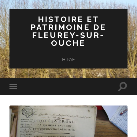
HISTOIRE ET
PATRIMOINE DE
FLEUREY-SUR-
OUCHE
HIPAF
Toggle
Toggle
search
mobile
field
menu