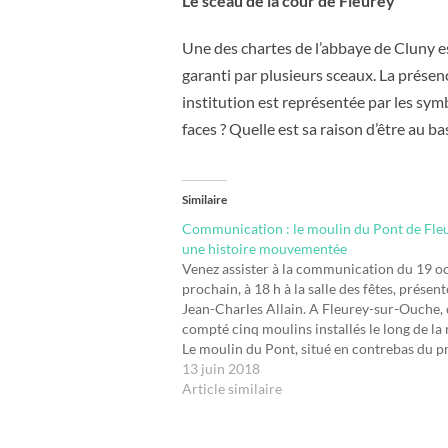
Le sceau de la cour de Fleurey
Une des chartes de l’abbaye de Cluny e
garanti par plusieurs sceaux. La présenc
institution est représentée par les sym
faces ? Quelle est sa raison d’être au b
Similaire
Communication : le moulin du Pont de Fleu
une histoire mouvementée
Venez assister à la communication du 19 o
prochain, à 18 h à la salle des fêtes, présen
Jean-Charles Allain. A Fleurey-sur-Ouche, 
compté cinq moulins installés le long de la r
Le moulin du Pont, situé en contrebas du p
Saint-Marcel, est certainement le plus anci
13 juin 2018
Depuis…
Article similaire