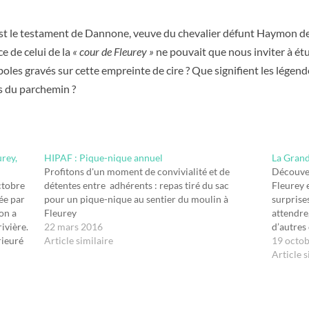
st le testament de Dannone, veuve du chevalier défunt Haymon de 
e de celui de la
« cour de Fleurey »
ne pouvait que nous inviter à étu
boles gravés sur cette empreinte de cire ? Que signifient les légen
as du parchemin ?
rey,
HIPAF : Pique-nique annuel
La Grand
Profitons d'un moment de convivialité et de
Découver
ctobre
détentes entre adhérents : repas tiré du sac
Fleurey 
tée par
pour un pique-nique au sentier du moulin à
surprise
on a
Fleurey
attendre,
ivière.
22 mars 2016
d’autres
rieuré
Article similaire
Allain
19 octo
en.
Article s