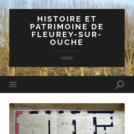
HISTOIRE ET
PATRIMOINE DE
FLEUREY-SUR-
OUCHE
HIPAF
Toggle
Toggle
search
mobile
field
menu