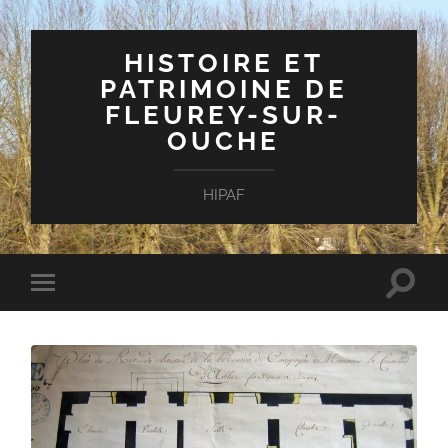
HISTOIRE ET
PATRIMOINE DE
FLEUREY-SUR-
OUCHE
HIPAF
Toggle
Toggle
search
mobile
field
menu