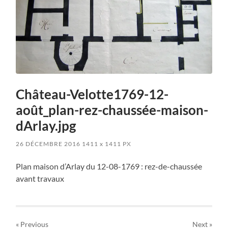
Château-Velotte1769-12-
août_plan-rez-chaussée-maison-
dArlay.jpg
26 DÉCEMBRE 2016
1411
x
1411 PX
Plan maison d’Arlay du 12-08-1769 : rez-de-chaussée
avant travaux
« Previous
Next
»