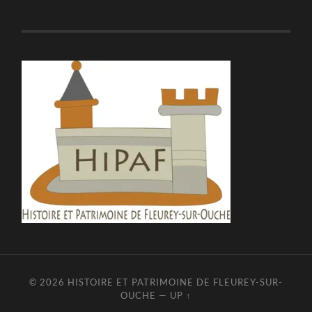
© 2026
HISTOIRE ET PATRIMOINE DE FLEUREY-SUR-
OUCHE
—
UP ↑