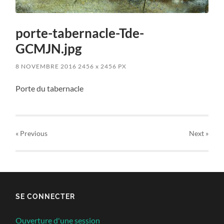
porte-tabernacle-Tde-
GCMJN.jpg
8 NOVEMBRE 2016
2456
x
2456 PX
Porte du tabernacle
« Previous
Next
»
SE CONNECTER
Ouverture d'une session