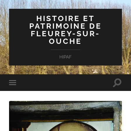
HISTOIRE ET
PATRIMOINE DE
FLEUREY-SUR-
OUCHE
HIPAF
Toggle
Toggle
search
mobile
field
menu