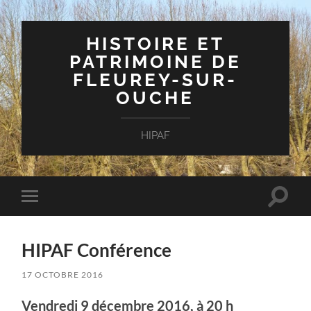
HISTOIRE ET
PATRIMOINE DE
FLEUREY-SUR-
OUCHE
HIPAF
Toggle
Toggle
search
mobile
field
menu
HIPAF Conférence
17 OCTOBRE 2016
Vendredi 9 décembre 2016, à 20 h