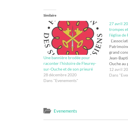
Similaire
27 avril 2
trompes et
l’église de
L’associat
Patrimoine
grand conce
Une bannière brodée pour
Jean-Bapti
raconter l’histoire de Fleurey-
Ouche au p
sur-Ouche et de son prieuré
du retable
12 avril 2
28 décembre 2020
autel, daté
Dans "Eve
Dans "Evenements"
l’inventai
Historique
l’origine 
mais il est
été comma
Evenements