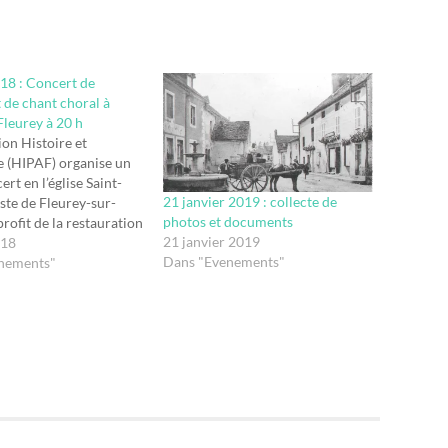
018 : Concert de
 de chant choral à
 Fleurey à 20 h
ion Histoire et
 (HIPAF) organise un
rt en l’église Saint-
21 janvier 2019 : collecte de
ste de Fleurey-sur-
photos et documents
rofit de la restauration
21 janvier 2019
 de l’ancien maître-
018
Dans "Evenements"
 de 1695, inscrit à
nements"
re des Monuments
s. Nous ignorons
de cette œuvre anonyme,
 fort probable qu’elle ait
nditée…