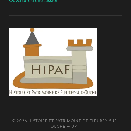
Ouverture d'une session
© 2026
HISTOIRE ET PATRIMOINE DE FLEUREY-SUR-
OUCHE
—
UP ↑