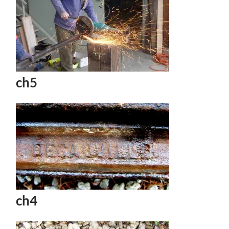
ch5
ch4