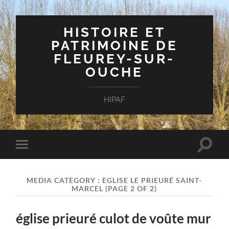
HISTOIRE ET
PATRIMOINE DE
FLEUREY-SUR-
OUCHE
HIPAF
Toggle
Toggle
search
mobile
field
menu
MEDIA CATEGORY :
EGLISE LE PRIEURÉ SAINT-
MARCEL
(PAGE 2 OF 2)
église prieuré culot de voûte mur