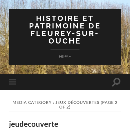
HISTOIRE ET
PATRIMOINE DE
FLEUREY-SUR-
OUCHE
HIPAF
Toggle
Toggle
search
mobile
field
menu
MEDIA CATEGORY :
JEUX DÉCOUVERTES
(PAGE 2
OF 2)
jeudecouverte