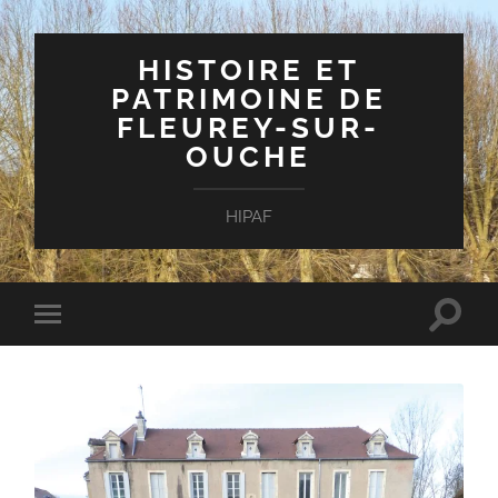
HISTOIRE ET
PATRIMOINE DE
FLEUREY-SUR-
OUCHE
HIPAF
Toggle
Toggle
search
mobile
field
menu