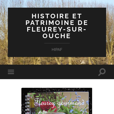
HISTOIRE ET
PATRIMOINE DE
FLEUREY-SUR-
OUCHE
HIPAF
Toggle
Toggle
search
mobile
field
menu