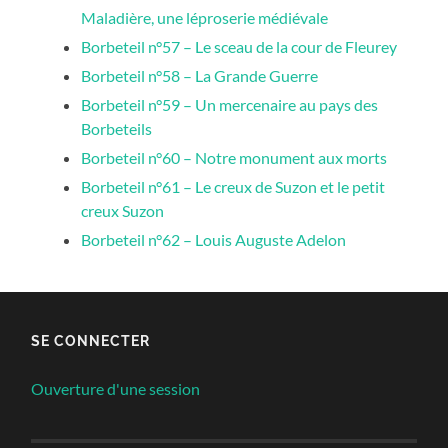
Maladière, une léproserie médiévale
Borbeteil n°57 – Le sceau de la cour de Fleurey
Borbeteil n°58 – La Grande Guerre
Borbeteil n°59 – Un mercenaire au pays des
Borbeteils
Borbeteil n°60 – Notre monument aux morts
Borbeteil n°61 – Le creux de Suzon et le petit
creux Suzon
Borbeteil n°62 – Louis Auguste Adelon
SE CONNECTER
Ouverture d'une session