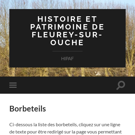
HISTOIRE ET
PATRIMOINE DE
FLEUREY-SUR-
OUCHE
HIPAF
Toggle
Toggle
search
mobile
field
menu
Borbeteils
Ci-dessous la liste des borbeteils, cliquez sur une ligne
de texte pour être redirigé sur la page vous permettant