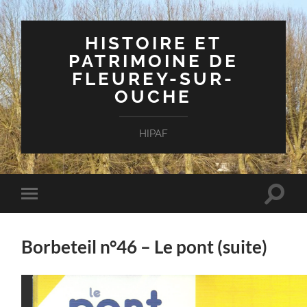
HISTOIRE ET
PATRIMOINE DE
FLEUREY-SUR-
OUCHE
HIPAF
Toggle
Toggle
search
mobile
field
menu
Borbeteil n°46 – Le pont (suite)