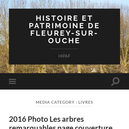
HISTOIRE ET
PATRIMOINE DE
FLEUREY-SUR-
OUCHE
HIPAF
Toggle
Toggle
search
mobile
field
menu
MEDIA CATEGORY :
LIVRES
2016 Photo Les arbres
remarquables page couverture